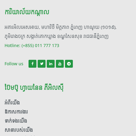
ការិយាល័យកណ្តាល
អគារអិលអេសអាយ, មហាវិថី មិត្តភាព ភ្នំពេញ ហាណូយ (១០១៩),
ភូមិរោងចក្រ សង្កាត់គោកឃ្លាង ខណ្ឌសែនសុខ រាជធានីភ្នំពេញ
Hotline: (+855) 011 777 173
Follow us
ប៊ែមប៊ូ ហ្វាយនែន ភីអិលស៊ី
អំពី​យើង
ឱកាសការងារ
ទាក់ទង​​យើង
សាខារបស់យើង