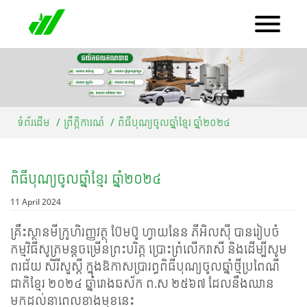
ទំព័រដើម
ព្រឹត្តិការណ៍
ពិធីបុណ្យចូលឆ្នាំខ្មែរ ឆ្នាំ២០២៤
ពិធីបុណ្យចូលឆ្នាំខ្មែរ ឆ្នាំ២០២៤
11 April 2024
គ្រឹះស្ថានមីក្រូហិរញ្ញវត្ថុ ប៊ែមប៊ូ ហ្វាយនែន ភីអិលស៊ី បានរៀបចំ
កម្មវិធីសូត្រមន្តចម្រើនព្រះបរិត្ត ប្រោះព្រំលើករាសី និងដើម្បីសូម
ពរជ័យ សិរីសួស្តី ក្នុងឱកាសប្រារព្ធពិធីបុណ្យចូលឆ្នាំថ្មីប្រពៃណី
ជាតិខ្មែរ ២០២៤ ឆ្នាំរោងឆស័ក ព.ស ២៥៦៧ ដែលនឹងឈាន
មកដល់នាពេលខាងមុខនេះ