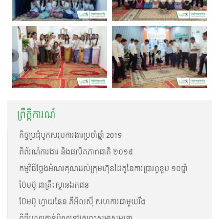
ព្រឹត្តិការណ៍
កិច្ចប្រជំុបូកសរុបការងារប្រចាំឆ្នាំ 2019
ពិព័រណ៍ការងារ និង​ផលិតភាពជាតិ ២០១៩​
កម្មវិធីថ្លែងអំណរគុណដល់ក្រុមហ៊ុនដៃគូនៃការប្រារព្ធខួប ១០ឆ្នាំ
ប៊ែមប៊ូ ជាគ្រឹះស្ថានឯកជន
ប៊ែមប៊ូ ហ្វាយនែន ភីអិលស៊ី សហការជាមួយវីង
ពិធីបុណ្យកាន់បិណ្ឌនៅវត្តព្រះសម្មាសម្ពុទ្ធោ