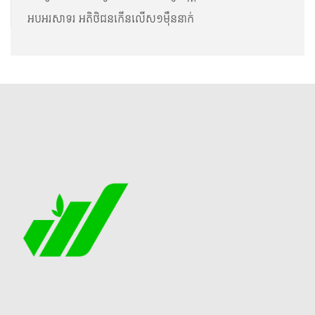
អបអរសាទរ អតិថិជនកើនលើស១ម៉ឺននាក់