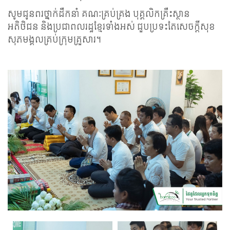
សូមជូនពរថ្នាក់ដឹកនាំ គណៈគ្រប់គ្រង បុគ្គលិកគ្រឹះស្ថាន
អតិថិជន និងប្រជាពលរដ្ឋខ្មែរទាំងអស់ ជួបប្រទះតែសេចក្តីសុខ
សុភមង្គលគ្រប់ក្រុមគ្រួសារ។