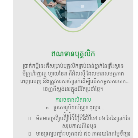
ឥណទានបុគ្គលិក
វ
ប្រាក់កម្ចីនេះគឺសម្រាប់បុគ្គលិកគ្រប់ជាន់ថ្នាក់នៃគ្រឹះស្ថាន
ា
មីក្រូហិរញ្ញវត្ថុ ហ្វាយនែន ភីអិលស៊ី ដែលមានសមត្ថភាព
ពេញលេញ និងត្រូវការសាច់ប្រាក់ដើម្បីលើកកម្ពស់ការចាក
ចេញពីស្តង់ដារក្នុងជីវិតប្រចាំថ្ងៃ។
ការរចនាផលិតផល
o ប្រភេទរូបិយប័ណ្ណ៖ ដុល្លារ
ារ
o ទំហំឥណទាន៖
 មិនមានទ្រព្យបញ្ចាំ៖ រហូតដល់ទៅ ០៦ ខែនៃប្រាក់ខែ
ី
សរុបកាលពីខែមុន
 មានទ្រព្យបញ្ចាំៈរហូតដល់ ៧០ ភាគរយនៃតម្លៃទីផ្សារ