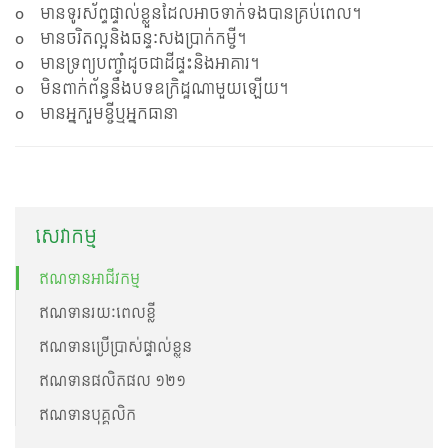
o មានទូរស័ព្ទផ្ទាល់ខ្លួនដែលអាចទាក់ទងបានគ្រប់ពេល។
o មានចរិតល្អនិងឆន្ទៈសងប្រាក់កម្ចី។
o មានទ្រព្យបញ្ចាំដូចជាដីផ្ទះនិងអាគារ។
o មិនពាក់ព័ន្ធនឹងបទឧក្រិដ្ឋណាមួយឡើយ។
o មានអ្នករួមខ្ចីឬអ្នកធានា
សេវាកម្ម
ឥណទានអាជីវកម្ម
ឥណទានរយៈពេលខ្លី
ឥណទានប្រើប្រាស់ផ្ទាល់ខ្លួន
ឥណទានផលិតផល ១២១
ឥណទានបុគ្គលិក