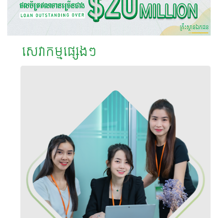
សេវាកម្មផ្សេងៗ