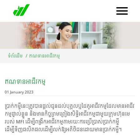
ទំព័រដើម
ឥណទានអាជីវកម្ម
ឥណទានអាជីវកម្ម
01 January 2023
ប្រាក់កម្ចីនេះត្រូវបានផ្តល់ជូនដល់បុគ្គលឬដៃគូអាជីវកម្មដែលមានអាជីវ
កម្មផ្ទាល់ខ្លួន និងមានកិច្ចព្រមព្រៀងសិទ្ធិអាជីវកម្មជាមួយក្រុមហ៊ុនមេ
របស់ MFI ដើម្បីពង្រីកអាជីវកម្មតាមរយៈការប្រើប្រាស់ប្រាក់កម្ចី
ដើម្បីទិញផលិតផលដើម្បីលក់ឱ្យអតិថិជនដោយមានប្រាក់កម្ចី។