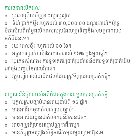
ការរចនាផលិតផល
o ប្រភេទរូបិយប័ណ្ណ៖ ដុល្លារឬរៀល
o ទំហំប្រាក់កម្ចី៖ រហូតដល់ ៣០,០០០.០០ ដុល្លារអាមេរិកប៉ុន្តែ
មិនលើសពីតម្លៃផលិតផលសរុបដែលត្រូវទិញនិងសមត្ថភាពសង
អតិថិជនទេ។
o រយៈពេលខ្ចី៖ រហូតដល់ ៦០ ខែ។
o អត្រាការប្រាក់៖ យ៉ាងហោចណាស់ ១៦% ក្នុងមួយឆ្នាំ។
o ប្រភេទសំណង៖ ការទូទាត់ការប្រាក់ប្រចាំខែនិងការទូទាត់ប្រាក់ដើម
នៅចុងបញ្ចប់នៃកាលវិភាគ។
o វត្ថុបញ្ចាំ៖ រាល់ផលិតផលដែលត្រូវទិញដោយប្រាក់កម្ចី។
លក្ខណៈវិនិច្ឆ័យរបស់អតិថិជនក្នុងការទទួលបានប្រាក់កម្ចី
o បុគ្គលស្របច្បាប់មានអាយុចាប់ពី ១៨ ឆ្នាំ។
o មានអាជីវកម្មជាក់លាក់ស្របច្បាប់។
o មានអាស័យដ្ឋានជាក់លាក់ឬនិវាសនជន។
o អាចតម្រូវឱ្យមានអាជ្ញាប័ណ្ណអាជីវកម្ម។
o មានកិច្ចព្រមព្រៀងសិទ្ធិអាជីវកម្មជាមួយក្រុមហ៊ុនមេ