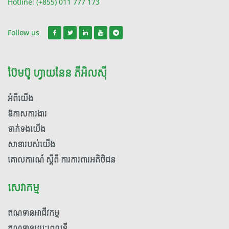
Hotline: (+855) 011 777 173
Follow us
ប៊ែមប៊ូ ហ្វាយនែន ភីអិលស៊ី
អំពី​យើង
ឱកាសការងារ
ទាក់ទង​​យើង
សាខារបស់យើង
គោលការណ៍ ស្តីពី ការការពារអតិថិជន
សេវាកម្ម
ឥណទានអាជីវកម្ម
ឥណទានរយៈពេលខ្លី