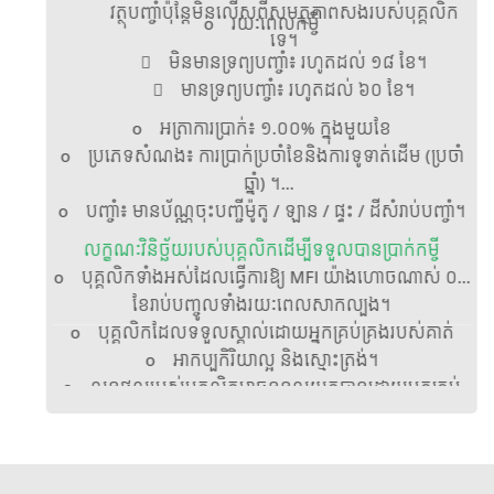
វត្ថុបញ្ចាំប៉ុន្តែមិនលើសពីសមត្ថភាពសងរបស់បុគ្គលិក
o រយៈពេលកម្ចី
ទេ។
ិញ
 មិនមានទ្រព្យបញ្ចាំ៖ រហូតដល់ ១៨ ខែ។
 មានទ្រព្យបញ្ចាំ៖ រហូតដល់ ៦០ ខែ។
o អត្រាការប្រាក់៖ ១.០០% ក្នុងមួយខែ
o ប្រភេទសំណង៖ ការប្រាក់ប្រចាំខែនិងការទូទាត់ដើម (ប្រចាំ
ឆ្នាំ) ។
o បញ្ចាំ៖ មានប័ណ្ណចុះបញ្ជីម៉ូតូ / ឡាន / ផ្ទះ / ដីសំរាប់បញ្ចាំ។
លក្ខណៈវិនិច្ឆ័យរបស់បុគ្គលិកដើម្បីទទួលបានប្រាក់កម្ចី
o បុគ្គលិកទាំងអស់ដែលធ្វើការឱ្យ MFI យ៉ាងហោចណាស់ ០៦
ខែរាប់បញ្ចូលទាំងរយៈពេលសាកល្បង។
o បុគ្គលិកដែលទទួលស្គាល់ដោយអ្នកគ្រប់គ្រងរបស់គាត់
o អាកប្បកិរិយាល្អ និងស្មោះត្រង់។
o លទ្ធផលរបស់បុគ្គលិកអាចទទួលយកបានដោយអ្នកគ្រប់
គ្រងរបស់គាត់។