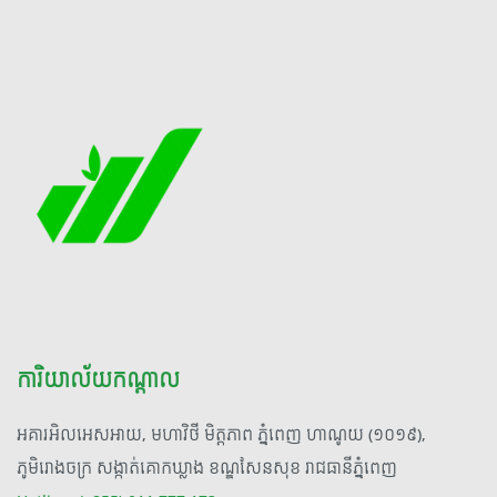
ការិយាល័យកណ្តាល
អគារអិលអេសអាយ, មហាវិថី មិត្តភាព ភ្នំពេញ ហាណូយ (១០១៩),
ភូមិរោងចក្រ សង្កាត់គោកឃ្លាង ខណ្ឌសែនសុខ រាជធានីភ្នំពេញ