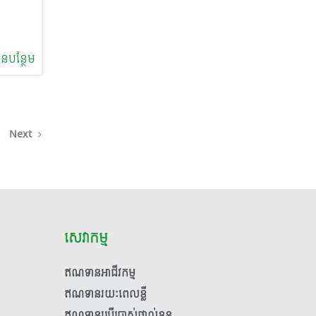
រង
ម្បង
បុគ្គលិក
ាង
នដៃគូ
ត្ថភាព
ន​បន្ថែម
្តុះ
។
យក កែវ
នោះ លោក
ត្ថភាព
ប់រហ័ស
Next
ងគ្រូ
ី
ឹត្តទៅ
ីរក្សា
្តយ៉ាង
រឹងសមត្ថ
សេវាកម្ម
្ធ
វាកម្ម
ឥណទានអាជីវកម្ម
៏ល្អ
ឥណទានរយៈពេលខ្លី
ឥណទានប្រើប្រាស់ផ្ទាល់ខ្លួន