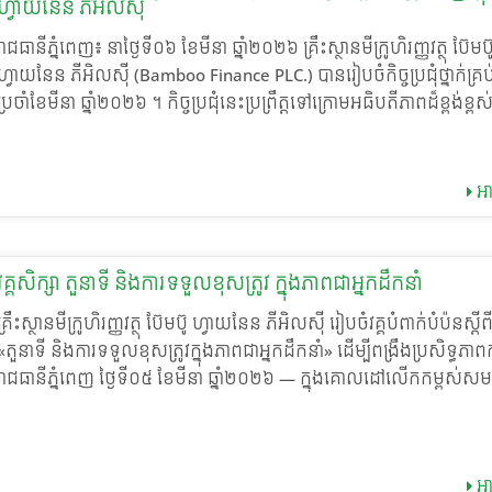
ហ្វាយនែន ភីអិលស៊ី
ដឹកនាំក្រុមប្រចាំថ្ងៃ គ្រប់គ្រងលទ្ធផលការងារ និងជំរុញវប្បធម៌ការងារវិជ្ជាជីវៈ
ប្រកបដោយប្រសិទ្ធភាព និងការទទួលខុសត្រូវខ្ពស់។ សកម្មភាពសំខាន់ៗក្នុង
រាជធានីភ្នំពេញ៖ នាថ្ងៃទី០៦ ខែមីនា ឆ្នាំ២០២៦ គ្រឹះស្ថានមីក្រូហិរញ្ញវត្ថុ ប៊ែមប៊
បំពាក់បំប៉ន ជាកិច្ចចាប់ផ្តើម លោក អឿន ស៊ីឡែន អគ្គនាយករង បានអញ្ជើញ
ហ្វាយនែន ភីអិលស៊ី (Bamboo Finance PLC.) បានរៀបចំកិច្ចប្រជុំថ្នាក់គ្រប
ជាផ្លូវការដោយផ្តល់ការលើកទឹកចិត្ត និងសារសំខាន់នៃតួនាទីអ្នកគ្រប់គ្រងជួរម
ប្រចាំខែមីនា ឆ្នាំ២០២៦ ។ កិច្ចប្រជុំនេះប្រព្រឹត្តទៅក្រោមអធិបតីភាពដ៏ខ្ពង់ខ្ព
ការជំរុញកំណើនរបស់គ្រឹះស្ថាន។ គ្រឹះស្ថានមានកិត្តិយសដែល ឯកឧត្តមបណ្ឌ
លោកអគ្គនាយ កែវ សុខា និង លោកអគ្គនាយករង អឿន ស៊ីឡែន ដោយមាន
សាស្ត្រាចារ្យ ហោ ប៊ុនឡេង បានអញ្ជើញជាវាគ្មិន ដោយចែករំលែកចំណេះដឹ
រួមពីថ្នាក់គ្រប់គ្រងគ្រប់នាយកដ្ឋាន ការិយាល័យ និងសាខា ។ ក្នុងកិច្ចប្រជុំ អ្
ពិសោធន៍ជាក់ស្តែងដ៏មានតម្លៃលើប្រធានបទនេះ។ ជាកិច្ចបញ្ចប់វគ្គ លោកអ
បានបង្ហាញរបាយការណ៍សមិទ្ធផលការងារលម្អិត ចែករំលែកចំណុចសំខាន់ៗ
អា
កែវ សុខា បានផ្តាំផ្ញើដល់អ្នកគ្រប់គ្រងជួរមុខ ត្រូវ​រក្សា​ភាពធន់​របស់​គ្រឹះស្ថាន ​ព
ប្រតិបត្តិការ និងធ្វើការពិភាក្សាស្ថាបនា ដើម្បីកំណត់បញ្ហាប្រឈម និងរួមគ្នាបង
ឆន្ទៈ ស្មារតី អភិវឌ្ឍ​សមត្ថភាព ចំណេះជំនាញទាំង​ចំណេះដឹង និង​ចំណេះធ្វើ​ ព្
ដំណោះស្រាយប្រកបដោយប្រសិទ្ធភាព និងធានាឱ្យសម្រេចបានជោគជ័យក្នុង
អនុវត្ត​យ៉ាងខ្ជាប់ខ្ជួននូវ​គោលការណ៍​ នីតិវិធី​របស់​គ្រឹះស្ថាន ដើម្បីធ្វើឲ្យមានសមិទ
អនុវត្តផែនការអាជីវកម្មសម្រាប់ឆ្នាំ២០២៦។ ទន្ទឹមនឹងនេះ គ្រឹះស្ថានមានកិត
វគ្គសិក្សា តួនាទី និងការទទួលខុសត្រូវ ក្នុងភាពជាអ្នកដឹកនាំ
ផលការងារកាន់តែប្រសើរ និងរីកចម្រើនទៅមុខរួមគ្នា ។ ខ្លឹមសារគន្លឹះដែលអ្នក
ទទួលបានការចូលរួម និងចែករំលែកចំណេះដឹងពី លោកគ្រូ នឹម ឈុន្នី លើប
គ្រងជួរមុខបានទទួល តាមរយៈវគ្គនេះ សិក្ខាកាមបានបង្កើនជំនាញសំខាន់ៗស
"សមាធិ រក្សាតុល្យភាពផ្លូវចិត្ត បង្កើនផលិតភាពការងារ" ដែលជួយពង្រឹងសុខភ
គ្រឹះស្ថានមីក្រូហិរញ្ញវត្ថុ ប៊ែមប៊ូ ហ្វាយនែន ភីអិលស៊ី រៀបចំវគ្គបំពាក់បំប៉នស្តីព
ការងារប្រចាំថ្ងៃរបស់អ្នកគ្រប់គ្រងជួរមុខ រួមមាន៖ •​ យុទ្ធសាស្ត្ររៀបចំផែនការ
ចិត្ត និងលើកកម្ពស់ប្រសិទ្ធភាពការងាររបស់បុគ្គលិក ។
«តួនាទី និងការទទួលខុសត្រូវក្នុងភាពជាអ្នកដឹកនាំ» ដើម្បីពង្រឹងប្រសិទ្ធភាព
គ្រប់គ្រងការងារប្រចាំថ្ងៃ៖ កំណត់ផែនការច្បាស់លាស់ កំណត់គោលដៅក្រុម ន
រាជធានីភ្នំពេញ ថ្ងៃទី០៥ ខែមីនា ឆ្នាំ២០២៦ — ក្នុងគោលដៅលើកកម្ពស់សម
តម្រូវការធនធានដើម្បីសម្រេចបាននូវគោលដៅរួមរបស់គ្រឹះស្ថាន។ • សិល្បៈន
គ្រប់គ្រង និងប្រសិទ្ធភាពការងារ គ្រឹះស្ថានមីក្រូហិរញ្ញវត្ថុ ប៊ែមប៊ូ ហ្វាយនែន ភ
ដឹកនាំក្រុម៖ ជំរុញទឹកចិត្តបុគ្គលិក ពង្រឹងទំនាក់ទំនង កសាងស្មារតីសហការក្ន
(Bamboo Finance PLC.) សហការជាមួយ ក្រុមហ៊ុន ១២១ សបភី ឯ.ក បា
និងដោះស្រាយបញ្ហាប្រឈមប្រចាំថ្ងៃប្រកបដោយប្រសិទ្ធភាព។ • ការអភិវឌ្
វគ្គបំពាក់បំប៉នកម្រិតខ្ពស់ក្រោមប្រធានបទ «តួនាទី និងការទទួលខុសត្រូវក្ន
មនុស្ស៖ បណ្តុះបណ្តាលបន្ត ផ្តល់ការណែនាំ និងឱកាសអភិវឌ្ឍជំនាញដល់បុគ
អា
អ្នកដឹកនាំ»។ វគ្គបំពាក់បំប៉ននេះ ត្រូវបានរៀបចំឡើងជាពិសេសសម្រាប់ថ្នាក់ដ