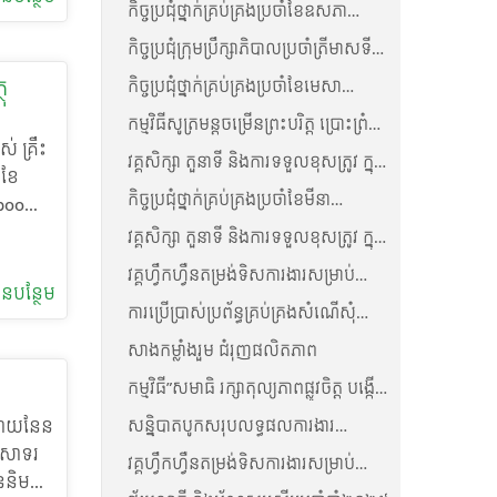
កិច្ចប្រជុំថ្នាក់គ្រប់គ្រងប្រចាំខែឧសភា
ិយោបល់
ឆ្នាំ២០២៦-គ្រឹះស្ថានមីក្រូហិរញ្ញវត្ថុ ប៊ែមប៊ូ
កិច្ចប្រជុំក្រុមប្រឹក្សាភិបាលប្រចាំត្រីមាសទី១
ហ្វាយនែន ភីអិលស៊ី
ឆ្នាំ២០២៦
រ
កិច្ចប្រជុំថ្នាក់គ្រប់គ្រងប្រចាំខែមេសា
ថុ
យគ្នានេះ
ឆ្នាំ២០២៦-គ្រឹះស្ថានមីក្រូហិរញ្ញវត្ថុ ប៊ែមប៊ូ
កម្មវិធីសូត្រមន្តចម្រើនព្រះបរិត្ត ប្រោះព្រំ
ងារ និង
ហ្វាយនែន ភីអិលស៊ី
់ គ្រឹះ
លើករាសី
វគ្គសិក្សា តួនាទី និងការទទួលខុសត្រូវ ក្នុង
កំណើន
 ខែ
ភាពជាអ្នកដឹកនាំ
កិច្ចប្រជុំថ្នាក់គ្រប់គ្រងប្រចាំខែមីនា
mboo
ការគ្រប់
ឆ្នាំ២០២៦-គ្រឹះស្ថានមីក្រូហិរញ្ញវត្ថុ ប៊ែមប៊ូ
្ធ
វគ្គសិក្សា តួនាទី និងការទទួលខុសត្រូវ ក្នុង
បទ
ហ្វាយនែន ភីអិលស៊ី
នេះបាន
ភាពជាអ្នកដឹកនាំ
្តល់
វគ្គហ្វឹកហ្វឺនតម្រង់ទិសការងារសម្រាប់
ន​បន្ថែម
និយោជិតថ្មី ខែកុម្ភៈ ឆ្នាំ២០២៦
វខ្ពស់
ការប្រើប្រាស់ប្រព័ន្ធគ្រប់គ្រងសំណើសុំ
្រឹះ
ឥណទាន និងព័ត៌មានអតិថិជន
មពី
សាងកម្លាំងរួម ជំរុញផលិតភាព
កម្មវិធី”សមាធិ រក្សាតុល្យភាពផ្លូវចិត្ត បង្កើន
រជុំ
ផលិតភាពការងារ”
សន្និបាតបូកសរុបលទ្ធផលការងារ
រងារ
 ហ្វាយនែន
ឆ្នាំ២០២៥ និងកំណត់ទិសដៅយុទ្ធសាស្ត្រ
តាម
អរសាទរ
វគ្គហ្វឹកហ្វឺនតម្រង់ទិសការងារសម្រាប់
អាជីវកម្មឆ្នាំ២០២៦ របស់ គ្រឹះ
ការ
ននិមន្ត
និយោជិតថ្មី ខែមករា ឆ្នាំ២០២៦