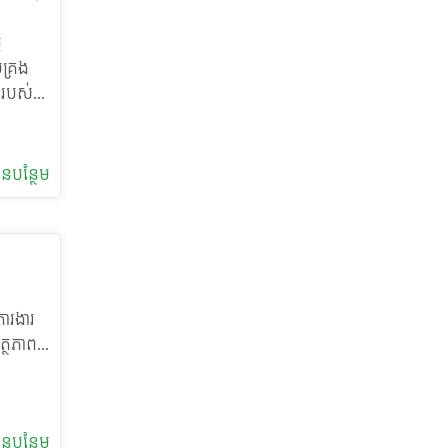
វគ្គ
ូ
បើកវគ្គ
់គ្រង
ុខក្នុង
ស់របស់
ិត
ការចូល
ង និងបទ
នកចូលរួម
គ្គនាយក
នៃ
ន​បន្ថែម
ង្រឹង
្កើត
រមទាំង​​
ការ
្ធិ
្តិយស
គ្រប់
្រធានបទ
ម្រាប់
ាពផ្លូវ
ី
 និងការ
ការងារ
ិង
ត្ថភាព
ៃការ
ីអិលស៊ី
ុងក្រុម
នរៀបចំ
ឍធនធាន
ុងភាពជា
្គលិក
ន​បន្ថែម
ឹកនាំ