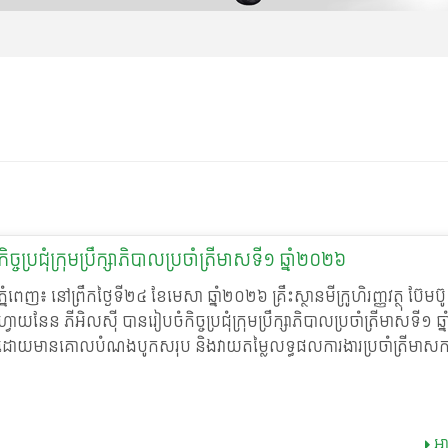
កិច្ចប្រជុំក្រុមប្រឹក្សាភិបាលប្រចាំត្រីមាសទី១ ឆ្នាំ២០២៦
ភ្នំពេញ៖ នៅព្រឹកថ្ងៃទី២៤ ខែមេសា ឆ្នាំ២០២៦ គ្រឹះស្ថានមីក្រូហិរញ្ញវត្ថុ ប៊ែមប៊ូ
ហ្វាយនែន ភីអិលស៊ី បានរៀបចំកិច្ចប្រជុំក្រុមប្រឹក្សាភិបាលប្រចាំត្រីមាសទី១ ឆ
ដោយមានគោលបំណងបូកសរុប និងវាយតម្លៃលទ្ធផលការងារប្រចាំត្រីមាសក
ព្រមទាំងពិនិត្យឡើងវិញលើប្រសិទ្ធភាពនៃការអនុវត្តយុទ្ធសាស្ត្រនានា និងដ
ទិសដៅអភិវឌ្ឍន៍សម្រាប់ត្រីមាសបន្ទាប់។ កិច្ចប្រជុំនេះបានប្រព្រឹត្តទៅក្រោមអធិបតី
ភាពដ៏ខ្ពង់ខ្ពស់របស់ លោក រ័ត្ន យូម៉េង ប្រធានក្រុមប្រឹក្សាភិបាល ដោយមាន
អា
រួមយ៉ាងសកម្មពីសំណាក់សមាជិក និងសមាជិកាក្រុមប្រឹក្សាភិបាល អភិបាលប្រត