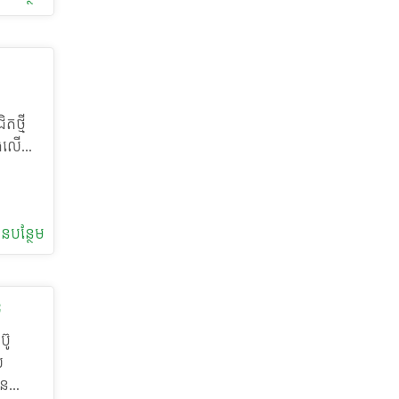
្ធផល និង
នុ
លម្អ
្ធភាព។
រដោះ
គ្រឹះ
្ហា
៉នជាផ្លូវ
ម្ម។ ជា
្ពស់ដែល
ខាកាម
តថ្មី
ះ ដោយ
ាងលើនេះ
ធានបទ
ខ គឺជា
 ក៏
ាក់បំប៉ន
។ យើងជឿ
យ
ិង
ារជំរុញ
លៃ ការ
នការ
ាពដល់
ន​បន្ថែម
នាញ
ការ
្បាស់ពី
្នុង
បដោយចីរ
ាស
ើ
ន
ទេស
្រាយ
ប៊ូ
ុងរយៈ
ជាក់
ល
ាន
សយ៉ាង