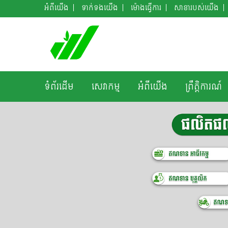
អំពី​យើង
ទាក់ទង​​យើង
ម៉ោងធ្វើការ
សាខារបស់យើង
ទំព័រដើម
សេវាកម្ម
អំពី​យើង
ព្រឹត្តិការណ៍