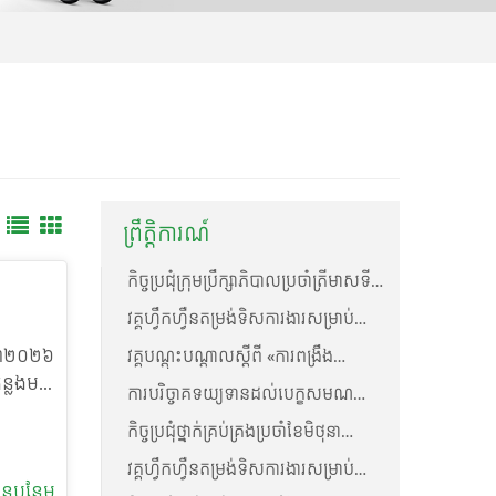
ព្រឹត្តិការណ៍
កិច្ចប្រជុំក្រុមប្រឹក្សាភិបាលប្រចាំត្រីមាសទី២
ឆ្នាំ២០២៦
វគ្គហ្វឹកហ្វឺនតម្រង់ទិសការងារសម្រាប់
និយោជិតថ្មី ខែកក្កដា ឆ្នាំ២០២៦
្នាំ២០២៦
វគ្គបណ្តុះបណ្តាលស្តីពី «ការពង្រឹង
សមត្ថភាពភ្នាក់ងារប្រឹក្សាឥណទានលើ
ន្លងមក
ការបរិច្ចាគទយ្យទានដល់បេក្ខសមណ
ជំនាញការលក់»
ាក់ចេញ
សិស្សប្រឡងធម្មវិន័យនៅវត្តព្រៃឆ្លាក់
កិច្ចប្រជុំថ្នាក់គ្រប់គ្រងប្រចាំខែមិថុនា
ឆ្នាំ២០២៦-គ្រឹះស្ថានមីក្រូហិរញ្ញវត្ថុ ប៊ែមប៊ូ
ការចូល
វគ្គហ្វឹកហ្វឺនតម្រង់ទិសការងារសម្រាប់
ហ្វាយនែន ភីអិលស៊ី
ន​បន្ថែម
ិបត្តិ
និយោជិតថ្មី ខែឧសភា ឆ្នាំ២០២៦