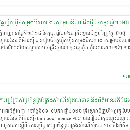
ក្រោមឱវាទ ដើម្បីបង្កើនសមត្ថភាព និងការរក្សាបុគ្គលិក។ • ការគ្រប់គ្រងលទ
ចាប់ពីកម្រិតគ្រប់គ្រងថ្នាក់កណ្តាល រហូតដល់ថ្នាក់ជាន់ខ្ពស់ ដើម្បីពង្រឹងសក្តា
ការតាមដាន៖ បច្ចេកទេសត្រួតពិនិត្យការងារ វាយតម្លៃប្រសិទ្ធភាព ផ្តល់មតិកែ
ពលភាពជាអ្នកដឹកនាំ និងជំរុញវប្បធម៌ការងារប្រកបដោយវិជ្ជាជីវៈ និងប្រសិទ
ស្ថាបនា និងធានាការគ្រប់គ្រងហានិភ័យក្នុងប្រតិបត្តិការមីក្រូហិរញ្ញវត្ថុ។ • កា
សកម្មភាពសំខាន់ៗក្នុងកម្មវិធី ជាកិច្ចចាប់ផ្តើម លោក កែវ សុខា អគ្គនាយកនៃ
វគ្គហ្វឹកហ្វឺនតម្រង់ទិសការងារសម្រាប់និយោជិតថ្មី ខែកុម្ភៈ ឆ្នាំ២០២៦
ស្រាយបញ្ហា និងការគ្រប់គ្រងហានិភ័យ៖ វិធីសាស្ត្រដោះស្រាយឧបសគ្គ និងបញ
ស្ថានមីក្រូហិរញ្ញវត្ថុ ប៊ែមប៊ូ ហ្វាយនែន ភីអិលស៊ី បានអញ្ជើញបើកវគ្គបំពាក់បំប
ប្រឈមជាក់ស្តែងនៅក្នុងសាខា ឬក្រុម ដើម្បីរក្សាស្ថិរភាព និងគុណភាពសេវាក
ភ្នំពេញ៖ នាថ្ងៃទី១៧ ១៨ ខែកុម្ភៈ ឆ្នាំ២០២៦ គ្រឹះស្ថានមីក្រូហិរញ្ញវត្ថុ ប៊ែមប៊ូ
ការប្រកបដោយអត្ថន័យដ៏មានខ្លឹមសារ។ គ្រឹះស្ថានក៏មានកិត្តិយសយ៉ាងខ្ពង់ខ
កិច្ចបញ្ចប់ ថ្នាក់ដឹកនាំបានប្រគល់វិញ្ញាបនបត្របញ្ជាក់ការបំពាក់បំប៉នជូនសិក្
ហ្វាយនែន ភីអិលស៊ី បានរៀបចំ វគ្គហ្វឹកហ្វឺនតម្រង់ទិសការងារសម្រាប់និយោជិ
ឯកឧត្តមបណ្ឌិត សាស្ត្រាចារ្យ ហោ ប៊ុនឡេង អញ្ជើញជាវាគ្មិនក្នុងកម្មវិធីនេ
ទាំងអស់ ក្នុងបរិយាកាសស្និទ្ធស្នាល និងពោរពេញដោយមោទនភាព។ ការ
នៅការិយាល័យកណ្តាលរបស់គ្រឹះស្ថាន។ ក្នុងវគ្គហ្វឹកហ្វឺនរយៈពេល ២ថ្ងៃ ខ
បានចែករំលែកនូវចំណេះដឹង និងបទពិសោធន៍ជាក់ស្តែងដ៏មានតម្លៃ លើប្រ
វិនិយោគលើធនធានមនុស្ស ជាពិសេសការពង្រឹងសមត្ថភាពអ្នកគ្រប់គ្រងជួរមុ
គឺផ្តល់ឲ្យសិក្ខាកាមយល់កាន់តែច្បាស់ពីចក្ខុ‌វិស័យ និងបេសកម្មរបស់គ្រឹះស្ថាន
“តួនាទី និងការទទួលខុសត្រូវក្នុងភាពជាអ្នកដឹកនាំ”។ ខ្លឹមសារគន្លឹះនៃវគ្គបំព
អាទិភាពចម្បងរបស់ គ្រឹះស្ថានមីក្រូហិរញ្ញវត្ថុ ប៊ែមប៊ូ ហ្វាយនែន ភីអិលស៊ី 
ដូចជាគោលការណ៍ផ្សេងៗ រួមមាន បទបញ្ជាផ្ទៃក្នុង ឯកសណ្ឋាន និងអនាម័
តាមរយៈវគ្គបំពាក់បំប៉ននេះ អ្នកគ្រប់គ្រងទាំងអស់បានទទួលនូវចំណេះដឹង ន
ជាក់ថា អ្នកគ្រប់គ្រងជួរមុខដែលមានសមត្ថភាពខ្លាំង នឹងជាគន្លឹះសំខាន់ក្នុងក
គោលការណ៍ស្តីពីការយកចិត្តទុកដាក់ស្គាល់អតិថិជន ការបំពេញទម្រង់វាយតម្
ជំនាញសំខាន់ៗជាច្រើន រួមមាន៖ • យុទ្ធសាស្ត្ររៀបចំផែនការ៖ ការកំណត់ផែ
ប្រសិទ្ធភាពប្រតិបត្តិការ រក្សាគុណភាពសេវាកម្ម និងផ្តល់ផលប្រយោជន៍ចីរភ
អា
គ្រប់គ្រងអវត្តមាន អត្ថប្រយោជន៍បន្ថែមរបស់បុគ្គលិក ការបណ្តុះបណ្តាលជំ
សកម្មភាពច្បាស់លាស់ដើម្បីសម្រេចគោលដៅរួមរបស់គ្រឹះស្ថាន។ • សិល្បៈនៃ
អតិថិជន និងសហគមន៍។
បន្ថែម ការអភិវឌ្ឍន៍មុខតំណែង ឬតួនាទីការងារ ដែលធ្វើឲ្យបុគ្គលិកបានយល់ច
ដឹកនាំ៖ ការជំរុញទឹកចិត្ត ការពង្រឹងទំនាក់ទំនង និងការកសាងស្មារតីសហការក
តួនាទីរបស់ខ្លួននៅក្នុងគ្រឹះស្ថាន ដើម្បីរួមគ្នា នឹងឆ្ពោះទៅមុខជាមួយគ្នាប្រក
ក្រុម។ • ការអភិវឌ្ឍធនធានមនុស្ស៖ ការបណ្តុះបណ្តាលបន្ត និងការផ្តល់ឱក
ភាព។ ប៊ែមប៊ូ ហ្វាយនែន ភីអិលស៊ី តែងតែគិតគូរដល់បុគ្គលិក និងព្យាយាមធ្វ
ការប្រើប្រាស់ប្រព័ន្ធគ្រប់គ្រងសំណើសុំឥណទាន និងព័ត៌មានអតិថិជ
អភិវឌ្ឍន៍ជំនាញដល់បុគ្គលិកក្រោមឱវាទ។ • ការគ្រប់គ្រងលទ្ធផល៖ បច្ចេក
យ៉ាងណាជួយពង្រីកសមត្ថភាពលើជំនាញផ្សេងៗដែលអាចជួយពន្លឿនដល់
តាមដាន វាយតម្លៃ និងការផ្តល់មតិកែលម្អប្រកបដោយស្ថាបនា។ • ការដោះស
រាជធានីភ្នំពេញ៖ នៅថ្ងៃទី០៦ ខែមករា ឆ្នាំ២០២៦ គ្រឹះស្ថានមីក្រូហិរញ្ញវត្ថុ ប៊ែម
សកម្មភាពការងារ របស់បុគ្គលិកឲ្យក្លាយជាបុគ្គលិកឆ្នើមសម្រាប់គ្រឹះស្ថាន ក្ន
បញ្ហា៖ វិធីសាស្ត្រដោះស្រាយឧបសគ្គ និងបញ្ហាប្រឈមនានាក្នុងបរិបទការងារ
ហ្វាយនែន ភីអិលស៊ី (Bamboo Finance PLC) បានរៀបចំវគ្គបណ្តុះបណ្តា
ពេលដ៏ខ្លីមួយ។
ស្តែង។ ជាកិច្ចបញ្ចប់នៃវគ្គបំពាក់បំប៉ន ថ្នាក់ដឹកនាំបានផ្តល់កិត្តិយសប្រគល់
បច្ចេកទេសស្តីពី «ការប្រើប្រាស់ប្រព័ន្ធគ្រប់គ្រងសំណើសុំឥណទាន និងព័ត៌ម
វិញ្ញាបនបត្របញ្ជាក់ការបំពាក់បំប៉នជូនដល់សិក្ខាកាមគ្រប់រូប ក្នុងបរិយាកា