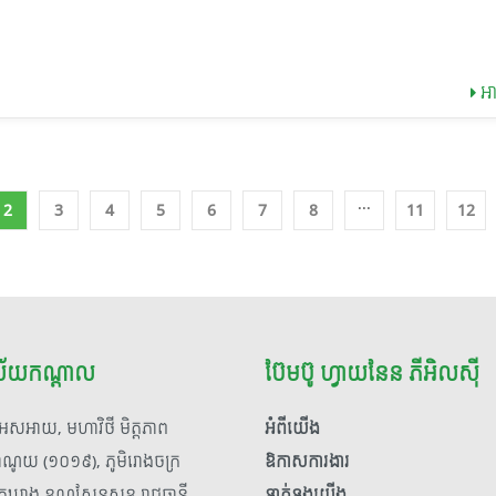
អតិថិជន ក្នុងគោលបំណងលើកកម្ពស់ប្រសិទ្ធភាពប្រតិបត្តិការ និងការគ្រប់គ្
ស្និទ្ធស្នាល និងមោទនភាព។ ការវិនិយោគលើធនធានមនុស្ស គឺជាអាទិភាពច
ទិន្នន័យឱ្យកាន់តែមានភាពសុក្រឹត»។ វគ្គបណ្តុះបណ្តាលនេះមានការចូលរួមពី
របស់ គ្រឹះស្ថានមីក្រូហិរញ្ញវត្ថុ ប៊ែមប៊ូ ហ្វាយនែន ភីអិលស៊ី ។ យើងជឿជាក់យ៉
នៃនាយកដ្ឋានឥណទានរបស់គ្រឹះស្ថាន និងនាយកដ្ឋានផ្នែកលក់របស់ក្រុមហ៊ុ
មុតមាំថា ការពង្រឹងសមត្ថភាពថ្នាក់ដឹកនាំ គឺជាគ្រឹះដ៏សំខាន់ក្នុងការជំរុញសម
អា
យុទ្ធសាស្ត្រ គឺក្រុមហ៊ុន ១២១ សបភី ឯ.ក (121 Shoppe Co., Ltd.) ។ វគ្គបណ
គ្រឹះស្ថាន និងផ្តល់សេវាកម្មដ៏ល្អប្រសើរជូនដល់អតិថិជនប្រកបដោយចីរភាព
បណ្តាលនេះបានប្រព្រឹត្តទៅក្រោមអធិបតីភាពដ៏ខ្ពង់ខ្ពស់របស់ លោក អគ្គនា
សុខា នៃគ្រឹះស្ថានមីក្រូហិរញ្ញវត្ថុ ប៊ែមប៊ូ ហ្វាយនែន ភីអិលស៊ី។ ក្នុងឱកាស
អគ្គនាយកបានផ្តល់អនុសាសន៍ និងលើកទឹកចិត្តដល់សិក្ខាកាមឱ្យពង្រឹងសម
លើការប្រើប្រាស់បច្ចេកវិទ្យា ដើម្បីឆ្លើយតបទៅនឹងតម្រូវការអតិថិជនបានឆា
...
2
3
4
5
6
7
8
11
12
និងប្រកបដោយវិជ្ជាជីវៈ។ ជាកិច្ចបញ្ចប់នៃវគ្គបណ្តុះបណ្តាល គណៈគ្រប់គ្រង និ
ឧទ្ទេស បានផ្តល់កិត្តិយសប្រគល់វិញ្ញាបនបត្រជូនដល់សិក្ខាកាមគ្រប់រូប ដើម្ប
បញ្ជាក់ពីជោគជ័យ និងការបញ្ចប់ការសិក្សា។ ពិធីប្រគល់វិញ្ញាបនបត្របានប្រព្រ
ក្នុងបរិយាកាសរីករាយ ស្និទ្ធស្នាល និងមោទនភាពរួមជាមួយនឹងការថតរូបដើម្ប
ទុកជាអនុស្សាវរីយ៍។ វគ្គបណ្តុះបណ្តាលនេះគឺជាសក្ខីភាពបង្ហាញពីការប្តេជ្ញាចិត
មុតមាំរបស់ គ្រឹះស្ថានមីក្រូហិរញ្ញវត្ថុ ប៊ែមប៊ូ ហ្វាយនែន ភីអិលស៊ី ក្នុងការពង្
ល័យកណ្តាល
ប៊ែមប៊ូ ហ្វាយនែន ភីអិលស៊ី
ភាពលើធនធានមនុស្ស និងការធ្វើបរិវត្តកម្មឌីជីថល។ តាមរយៈការតភ្ជាប់ប្រព័ន
ការងាររវាងគ្រឹះស្ថាន និងដៃគូសហការ យើងជឿជាក់យ៉ាងមុតមាំថា ការផ្តល់សេ
េសអាយ, មហាវិថី មិត្តភាព
អំពី​យើង
ឥណទាននឹងកាន់តែមានភាពងាយស្រួល សុវត្ថិភាព និងផ្តល់នូវបទពិសោធន៍ដ
ហាណូយ (១០១៩), ភូមិរោងចក្រ
ឱកាសការងារ
ប្រសើរជូនដល់អតិថិជន។
ោកឃ្លាង ខណ្ឌសែនសុខ រាជធានី
ទាក់ទង​​យើង