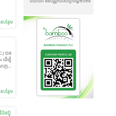
ជ័យលាភី និងប័ណ្ណសរសើរប្រចាំឆ្នាំ២០២៥
ស្ថានមីក្រូហិរញ្ញវត្ថុ ប៊ែមប៊ូ ហ្វាយនែន
និភ័យ៖
ចក្តី
ភីអិលស៊ី
តែមាន
ី
បី
មវិធី
ន​បន្ថែម
្រជុំ
់បានចូល
ង្រឹង
ែរជា
ែប្រួល
និងវាយ
ុតមាំ
នបន្ថែម
បាលកិច្ច
ហារ
LC.) បាន
ខិតខំ
ាជា
» ដើម្បី
រ និង
សូម
នំពេញ
ទាំង
និងធានា
ល សុខ
មប៊ូ
និងភាព
គ្គ
មកនូវ
ន​បន្ថែម
ាពជាអ្នក
ដែលជា
លិក
ុងការ
 ប៊ែមប៊ូ