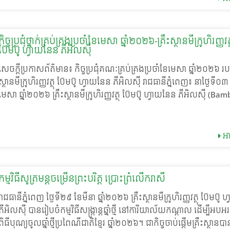
ព្រមទាំងគណៈកម្មការប្រតិបត្តិរបស់គ្រឹះស្ថាន ដែលបានរួមចំណែកផ្តល់មត
និងយោបល់យុទ្ធសាស្ត្រយ៉ាងសម្បូរបែប។ ក្នុងអង្គប្រជុំ អ្នកចូលរួមបានពិភាក្សាយ៉ាង
ស៊ីជម្រៅលើសមិទ្ធផលសំខាន់ៗ ដែលសម្រេចបានក្នុងត្រីមាសទី១ រួមទាំងកា
កិច្ចប្រជុំថ្នាក់គ្រប់គ្រងប្រចាំខែមេសា ឆ្នាំ២០២៦-គ្រឹះស្ថានមីក្រូហិរញ្ញវត្
ប៊ែមប៊ូ ហ្វាយនែន ភីអិលស៊ី
វិភាគលើសូចនាករប្រតិបត្តិការ ស្ថានភាពទីផ្សារ និងហានិភ័យពាក់ព័ន្ធ។ ជាមួ
ក៏បានលើកឡើងពីបញ្ហាប្រឈមដែលបានជួបប្រទះក្នុងអំឡុងពេលអនុវត្តការ
សេចក្តីប្រកាសព័ត៌មាន៖ កិច្ចប្រជុំគណៈគ្រប់គ្រងប្រចាំខែមេសា ឆ្នាំ២០២៦ របស
បានពិភាក្សារកដំណោះស្រាយសមស្រប ដើម្បីបន្តធានាបាននូវស្ថិរភាព និង
ស្ថានមីក្រូហិរញ្ញវត្ថុ ប៊ែមប៊ូ ហ្វាយនែន ភីអិលស៊ី រាជធានីភ្នំពេញ៖ នាថ្ងៃទី០៣
្រកបដោយចីរភាព។ លើសពីនេះ ក្រុមប្រឹក្សាភិបាលបានផ្តល់អនុសាសន៍យុទ្ធសាស្ត្រ
មេសា ឆ្នាំ២០២៦ គ្រឹះស្ថានមីក្រូហិរញ្ញវត្ថុ ប៊ែមប៊ូ ហ្វាយនែន ភីអិលស៊ី (Ba
សំខាន់ៗដល់ថ្នាក់គ្រប់គ្រង ដោយផ្តោតលើការកែលម្អប្រសិទ្ធភាពប្រតិបត្តិការ 
Finance PLC.) បានរៀបចំកិច្ចប្រជុំគណៈគ្រប់គ្រងប្រចាំខែ ដើម្បីបូកសរុបលទ
គ្រងហានិភ័យយ៉ាងតឹងរឹង ការបង្កើនគុណភាពសេវាកម្ម និងការលើកកម្ពស់
ផលការងារ និងកំណត់ទិសដៅយុទ្ធសាស្ត្រសម្រាប់ត្រីមាសបន្ទាប់។ កិច្ចប្រជុំ
ពិសោធន៍អតិថិជន។ ទិសដៅទាំងនេះមានគោលបំណងធានាឲ្យគ្រឹះស្ថានអាចផ
ប្រព្រឹត្តទៅក្រោមអធិបតីភាពដ៏ខ្ពង់ខ្ពស់របស់ លោក ឧកញ៉ា លឹម សុជាតិ
អា
សេវាហិរញ្ញវត្ថុប្រកបដោយសុវត្ថិភាព ប្រសិទ្ធភាព និងមានស្មារតីទទួលខុសត្រូ
តំណាងភាគទុនិក និងជាអភិបាលប្រតិបត្តិ និងលោក កែវ សុខា អគ្គនាយកនៃគ
ស្របតាមស្តង់ដារវិស័យ និងតម្រូវការរបស់អតិថិជន។
ស្ថានមីក្រូហិរញ្ញវត្ថុ ប៊ែមប៊ូ ហ្វាយនែន ភីអិលស៊ី ដោយមានការអញ្ជើញចូលរួ
សំណាក់តំណាងក្រុមហ៊ុនដៃគូយុទ្ធសាស្ត្រ ព្រមទាំងថ្នាក់ដឹកនាំនាយកដ្ឋាន
កម្មវិធីសូត្រមន្តចម្រើនព្រះបរិត្ត ប្រោះព្រំលើករាសី
ការិយាល័យ និងមន្ត្រីបង្គោលតាមបណ្តាសាខាទាំងអស់។ ក្នុងរបៀបវារៈនៃកិច្ចប្
គណៈគ្រប់គ្រងបានធ្វើការវាយតម្លៃយ៉ាងលម្អិតលើរបាយការណ៍សមិទ្ធផលកា
រាជធានីភ្នំពេញ ថ្ងៃទី២៩ ខែមីនា ឆ្នាំ២០២៦ គ្រឹះស្ថានមីក្រូហិរញ្ញវត្ថុ ប៊ែមប៊ូ
ប្រចាំខែ ដោយផ្តោតសំខាន់លើចំណុចគន្លឹះៗរួមមាន៖ • ការពិភាក្សាស៊ីជម្រៅ
ភីអិលស៊ី បានរៀបចំកម្មវិធីសង្ក្រាន្តឆ្នាំថ្មី នៅការិយាល័យកណ្តាល ដើម្បីអប
ភូមិភាគ៖ ការបែងចែកក្រុមពិភាក្សាដើម្បីវិភាគលើបញ្ហាប្រឈមជាក់ស្តែង និង
ពិធីបុណ្យចូលឆ្នាំថ្មីប្រពៃណីជាតិខ្មែរ ឆ្នាំ២០២៦។ ជាកិច្ចចាប់ផ្តើមគ្រឹះស្ថានបា