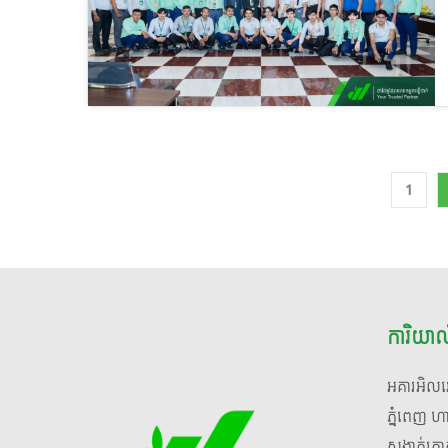
1
ការិយា
អគារអិលអ
ភ្នំពេញ 
សង្កាត់គ