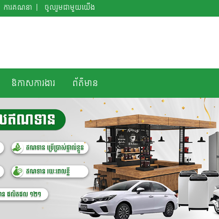
ការគណនា
ចូលរួម​ជាមួយ​យើង
ឱកាសការងារ
ព័ត៌មាន